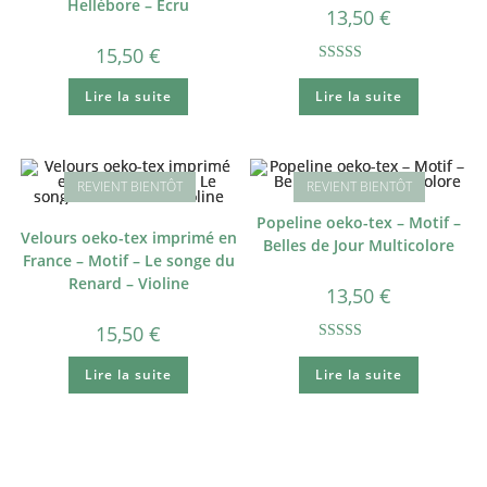
Hellébore – Ecru
13,50
€
15,50
€
Note
5.00
Lire la suite
Lire la suite
sur 5
Popeline oeko-tex – Motif –
Velours oeko-tex imprimé en
Belles de Jour Multicolore
France – Motif – Le songe du
Renard – Violine
13,50
€
15,50
€
Note
5.00
Lire la suite
Lire la suite
sur 5