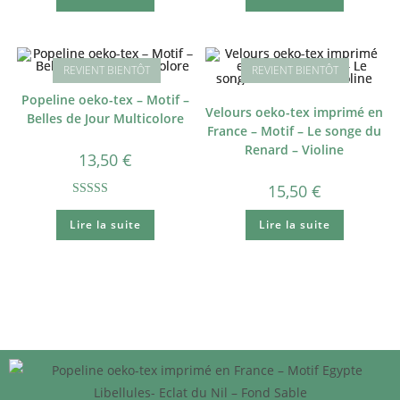
Popeline oeko-tex – Motif –
Velours oeko-tex imprimé en
Belles de Jour Multicolore
France – Motif – Le songe du
Renard – Violine
13,50
€
15,50
€
Note
5.00
Lire la suite
Lire la suite
sur 5