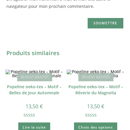
navigateur pour mon prochain commentaire.
Produits similaires
Popeline oeko-tex – Motif –
Popeline oeko-tex – Motif –
Belles de Jour Automnale
Rêverie du Magnolia
13,50
€
13,50
€
Note
5.00
Note
5.00
Lire la suite
Choix des options
sur 5
sur 5