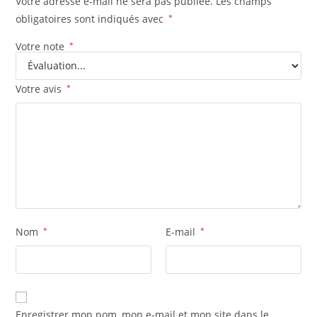
Votre adresse e-mail ne sera pas publiée.
Les champs
obligatoires sont indiqués avec
*
Votre note
*
Votre avis
*
Nom
*
E-mail
*
Enregistrer mon nom, mon e-mail et mon site dans le