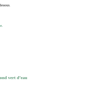
dessous.
e.
nd vert d’eau