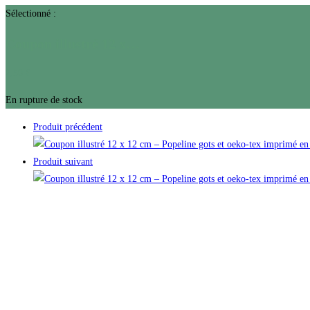
Sélectionné :
Coupon illustré 12 x…
2,50
€
En rupture de stock
Produit précédent
Produit suivant