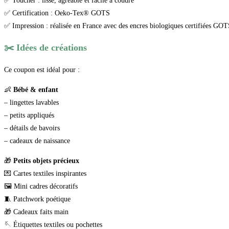
✅ Toucher : lisse, agréable et facile à coudre
✅ Certification : Oeko-Tex® GOTS
✅ Impression : réalisée en France avec des encres biologiques certifiées GOT
✂️ Idées de créations
Ce coupon est idéal pour :
👶
Bébé & enfant
– lingettes lavables
– petits appliqués
– détails de bavoirs
– cadeaux de naissance
🎁
Petits objets précieux
💌 Cartes textiles inspirantes
🖼️ Mini cadres décoratifs
🧵 Patchwork poétique
🎁 Cadeaux faits main
🪡 Étiquettes textiles ou pochettes