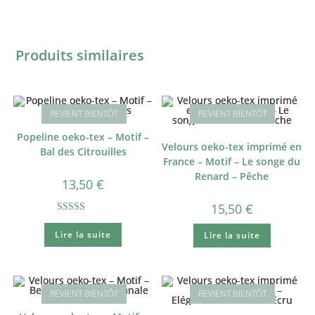
Produits similaires
Popeline oeko-tex – Motif –
Velours oeko-tex imprimé en
Bal des Citrouilles
France – Motif – Le songe du
Renard – Pêche
13,50
€
15,50
€
Note
5.00
Lire la suite
Lire la suite
sur 5