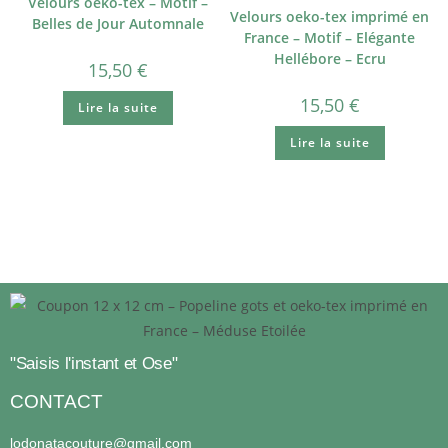
Velours oeko-tex – Motif –
Velours oeko-tex imprimé en
Belles de Jour Automnale
France – Motif – Elégante
Hellébore – Ecru
15,50
€
15,50
€
Lire la suite
Lire la suite
"Saisis l'instant et Ose"
CONTACT
lodonatacouture@gmail.com