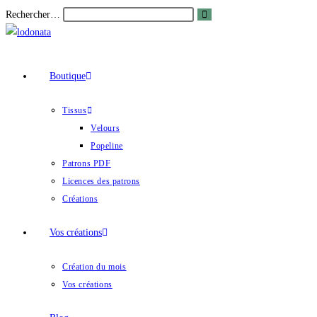
Skip
Envoyer
Rechercher…
la
to
recherche
content
Boutique
Tissus
Velours
Popeline
Patrons PDF
Licences des patrons
Créations
Vos créations
Création du mois
Vos créations