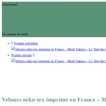
Sélectionné :
Velours oeko-tex imprimé en…
15,50
€
En rupture de stock
Produit précédent
Produit suivant
Velours oeko-tex imprimé en France – Mo