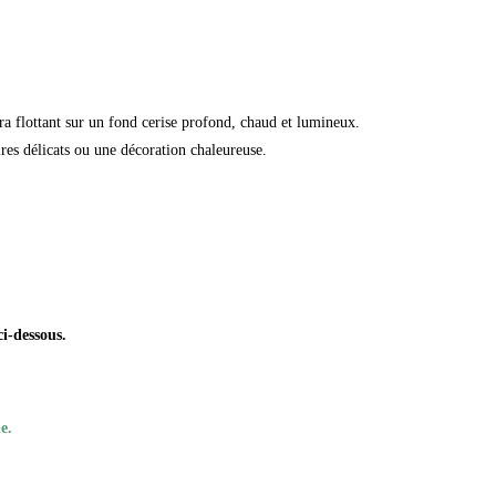
ra flottant sur un fond cerise profond, chaud et lumineux.
ires délicats ou une décoration chaleureuse.
ci-dessous.
e.