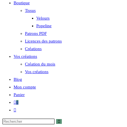
Boutique
Tissus
Velours
Popeline
Patrons PDF
Licences des patrons
Créations
Vos créations
Création du mois
Vos créations
Blog
Mon compte
Panier
0
Toggle
website
search