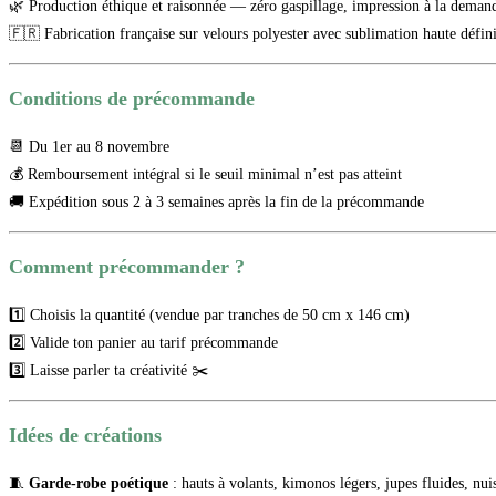
🌿 Production éthique et raisonnée — zéro gaspillage, impression à la deman
🇫🇷 Fabrication française sur velours polyester avec sublimation haute défin
Conditions de précommande
📆 Du 1er au 8 novembre
💰 Remboursement intégral si le seuil minimal n’est pas atteint
🚚 Expédition sous 2 à 3 semaines après la fin de la précommande
Comment précommander ?
1️⃣ Choisis la quantité (vendue par tranches de 50 cm x 146 cm)
2️⃣ Valide ton panier au tarif précommande
3️⃣ Laisse parler ta créativité ✂️
Idées de créations
🧵
Garde-robe poétique
: hauts à volants, kimonos légers, jupes fluides, nuis