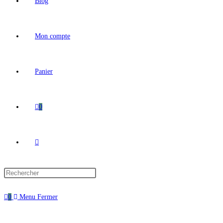
Blog
Mon compte
Panier
0
Toggle
website
0
Menu
Fermer
search