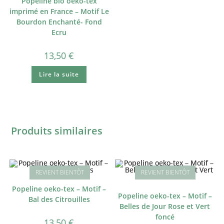
Popeline bio oeko-tex
imprimé en France – Motif Le
Bourdon Enchanté- Fond
Ecru
13,50
€
Lire la suite
Produits similaires
Popeline oeko-tex – Motif –
Popeline oeko-tex – Motif –
Bal des Citrouilles
Belles de Jour Rose et Vert
foncé
13,50
€