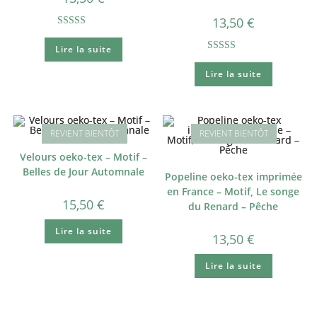
13,50
€
Note
5.00
Lire la suite
sur 5
Note
5.00
Lire la suite
sur 5
Velours oeko-tex – Motif –
Belles de Jour Automnale
Popeline oeko-tex imprimée
en France – Motif, Le songe
15,50
€
du Renard – Pêche
Lire la suite
13,50
€
Lire la suite