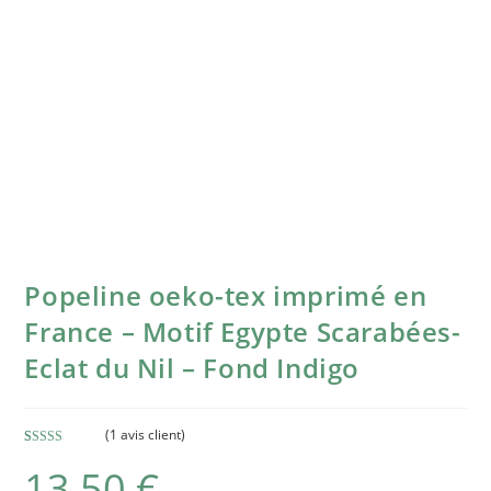
Popeline oeko-tex imprimé en
France – Motif Egypte Scarabées-
Eclat du Nil – Fond Indigo
(
1
avis client)
Noté
1
5.00
13,50
€
sur 5 basé