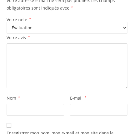
Votre adresse e-mail ne sera pas publiée.
Les champs
obligatoires sont indiqués avec
*
Votre note
*
Votre avis
*
Nom
*
E-mail
*
Enregistrer mon nom, mon e-mail et mon site dans le