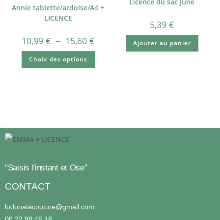
Licence du sac June
Annie tablette/ardoise/A4 +
LICENCE
5,39
€
10,99
€
–
15,60
€
Ajouter au panier
Choix des options
"Saisis l'instant et Ose"
CONTACT
lodonatacouture@gmail.com
06 22 98 46 18