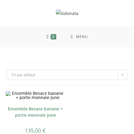
0
MENU
Tri par défaut
Ensemble Besace banane +
porte-monnaie June
135,00
€