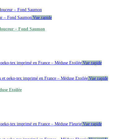
Vue rapide
a douceur – Fond Saumon
Vue rapide
Vue rapide
duse Etoilée
Vue rapide