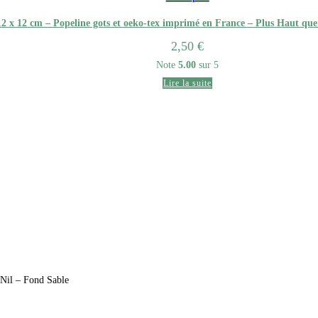
2 x 12 cm – Popeline gots et oeko-tex imprimé en France – Plus Haut que
2,50
€
Note
5.00
sur 5
Lire la suite