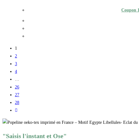
Coupon 1
1
2
3
4
…
26
27
28
"Saisis l'instant et Ose"