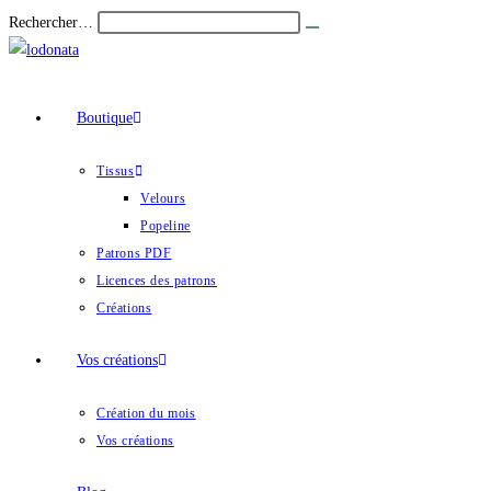
Skip
Rechercher…
Envoyer
to
la
recherche
content
Boutique
Tissus
Velours
Popeline
Patrons PDF
Licences des patrons
Créations
Vos créations
Création du mois
Vos créations