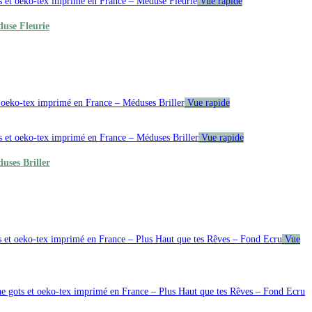
Vue rapide
duse Fleurie
Vue rapide
Vue rapide
uses Briller
Vue