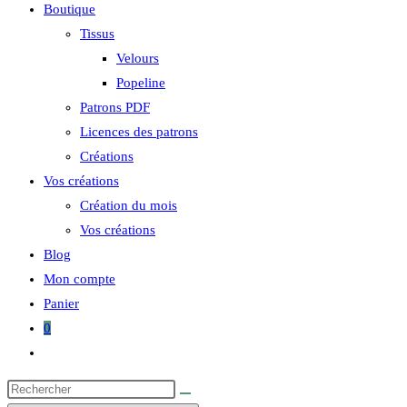
Boutique
Tissus
Velours
Popeline
Patrons PDF
Licences des patrons
Créations
Vos créations
Création du mois
Vos créations
Blog
Mon compte
Panier
0
Toggle
website
search