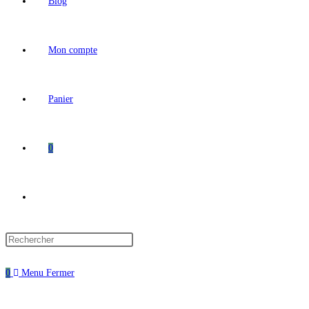
Blog
Mon compte
Panier
0
Toggle
website
0
Menu
Fermer
search