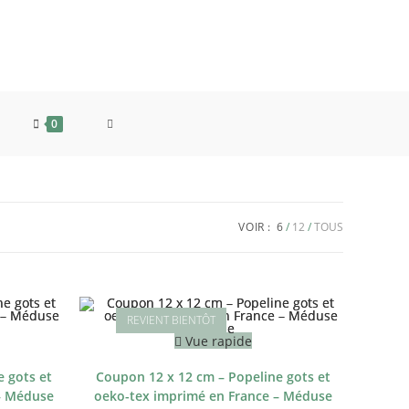
TOGGLE
0
WEBSITE
VOIR :
6
12
TOUS
SEARCH
Vue rapide
 gots et
Coupon 12 x 12 cm – Popeline gots et
– Méduse
oeko-tex imprimé en France – Méduse