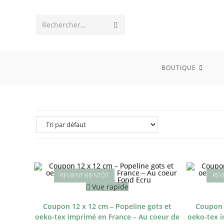
Skip
to
Envoyer
Rechercher…
content
la
recherche
BOUTIQUE
Vue rapide
Coupon 12 x 12 cm – Popeline gots et
Coupon 
oeko-tex imprimé en France – Au coeur de
oeko-tex i