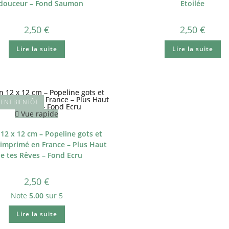
 douceur – Fond Saumon
Etoilée
2,50
€
2,50
€
Lire la suite
Lire la suite
Vue rapide
12 x 12 cm – Popeline gots et
imprimé en France – Plus Haut
e tes Rêves – Fond Ecru
2,50
€
Note
5.00
sur 5
Lire la suite