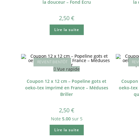
la douceur – Fond Ecru
la
2,50
€
Lire la suite
Vue rapide
Coupon 12 x 12 cm – Popeline gots et
Coupon 
oeko-tex imprimé en France – Méduses
oeko-tex 
Briller
qu
2,50
€
Note
5.00
sur 5
Lire la suite