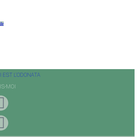
de
I EST L'ODONATA
IS-MOI