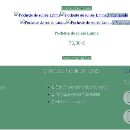
Choix des options
Vue rapide
Vue rapi
Pochette de soirée Emma
75,00
€
Ajouter au panier
TERMES ET CONDITIONS
QU
SU
Conditions générales de vente
com
Politique de confidentialité
Mentions légales