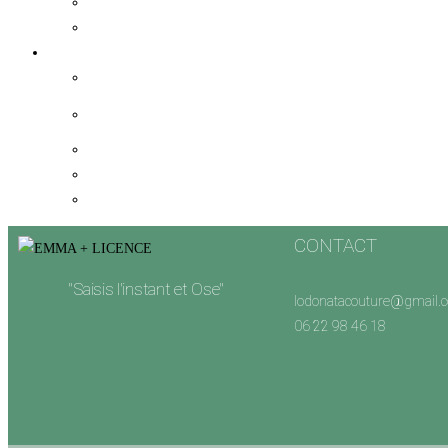
CONTACT
"Saisis l'instant et Ose"
lodonatacouture@gmail.
06 22 98 46 18