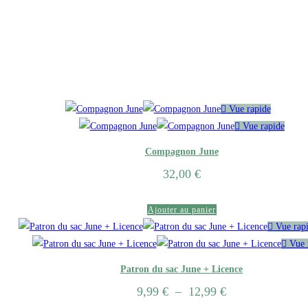
Vue rapide
Vue rapide
Compagnon June
32,00
€
Ajouter au panier
Vue rap
Vue 
Patron du sac June + Licence
9,99
€
–
12,99
€