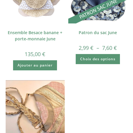
Ensemble Besace banane +
Patron du sac June
porte-monnaie June
2,99
€
–
7,60
€
135,00
€
Choix des options
Ajouter au panier