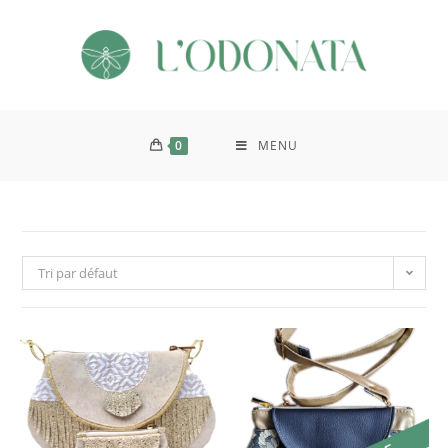
0
MENU
Tri par défaut