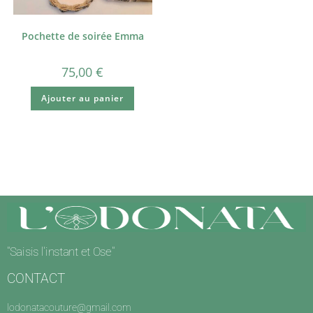
Pochette de soirée Emma
75,00
€
Ajouter au panier
"Saisis l'instant et Ose"
CONTACT
lodonatacouture@gmail.com