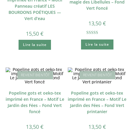
magie des Libellules – Fond
Panneau créatif LES
Vert Foncé
BOURDONS POÉTIQUES —
Vert d’eau
13,50
€
15,50
€
Note
5.00
Lire la suite
Lire la suite
sur 5
Popeline gots et oeko-tex
Popeline gots et oeko-tex
imprimé en France – Motif Le
imprimé en France – Motif Le
Jardin des Fées – Fond Vert
Jardin des Fées – Fond Vert
foncé
printanier
13,50
€
13,50
€