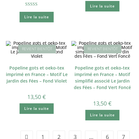
Lire la suite
Note
5.00
Lire la suite
sur 5
Popeline gots et oeko-tex
Popeline gots et oeko-tex
imprimé en France – Motif Le
imprimé en France – Motif
Jardin des Fées – Fond Violet
simplifié associé Le Jardin
des Fées – Fond Vert Foncé
13,50
€
13,50
€
Lire la suite
Lire la suite
1
2
3
…
6
7