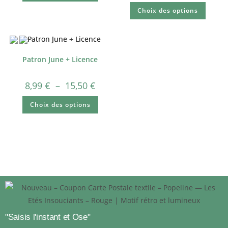
Note
5.00
Choix des options
sur 5
Patron June + Licence
8,99
€
–
15,50
€
Choix des options
"Saisis l'instant et Ose"