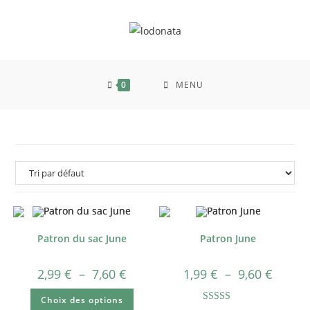
0
MENU
Patron du sac June
Patron June
2,99
€
–
7,60
€
1,99
€
–
9,60
€
Choix des options