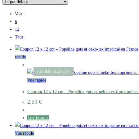
Voir :
6
12
Tous
rapide
Vue rapide
Coupon 12 x 12 cm – Popeline gots et oeko-tex imprimé en
2,50
€
Lire la suite
Vue rapide