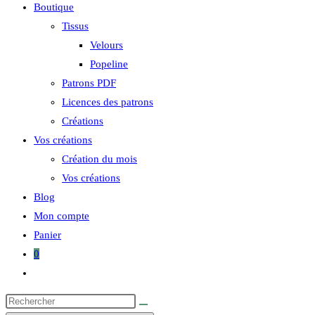
Boutique
Tissus
Velours
Popeline
Patrons PDF
Licences des patrons
Créations
Vos créations
Création du mois
Vos créations
Blog
Mon compte
Panier
0
Toggle
website
search