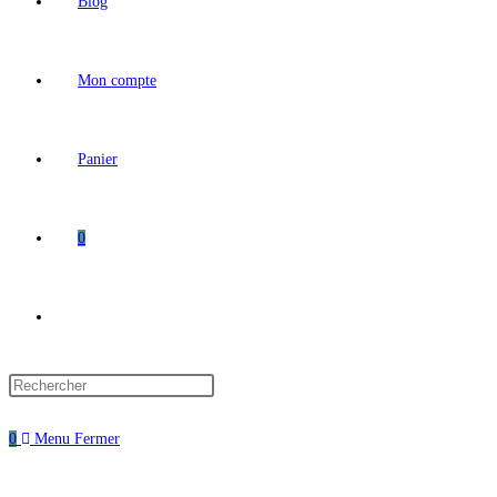
Blog
Mon compte
Panier
0
Toggle
website
0
Menu
Fermer
search