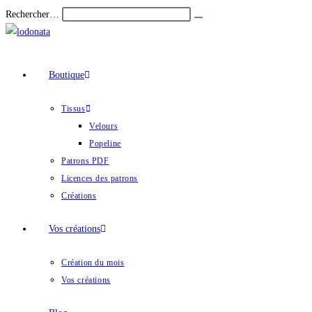
Skip
Rechercher…
Envoyer
to
la
recherche
content
Boutique
Tissus
Velours
Popeline
Patrons PDF
Licences des patrons
Créations
Vos créations
Création du mois
Vos créations