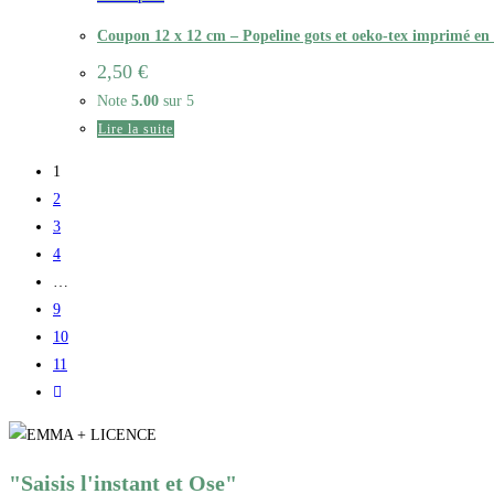
Coupon 12 x 12 cm – Popeline gots et oeko-tex imprimé en
2,50
€
Note
5.00
sur 5
Lire la suite
1
2
3
4
…
9
10
11
"Saisis l'instant et Ose"